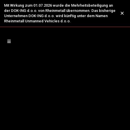
Mit Wirkung zum 01.07.2026 wurde die Mehrheitsbeteiligung an
der DOK-ING d.o.o. von Rheinmetall übernommen. Das bisherige
×
Unternehmen DOK-ING d.o.o. wird künftig unter dem Namen
Rheinmetall Unmanned Vehicles d.o.o.
10
MV-4 mit EOD-Roboterarm
Juli
Industrie:
Militärtechnik
Kunde:
Europäischer Markt
Herausforderungen:
Entwicklung einer
normalen Minenbedrohung zu einer
komplizierteren und hochtödlichen IED-
orientierten Taktik nach 9/11
Die Anforderungen des Kunden:
Aufrüstung